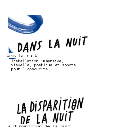
Dans la nuit
Installation immersive,
visuelle, poétique et sonore
pour l'obscurité
La disparition de la nuit