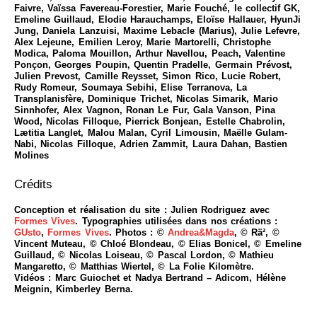
Faivre, Vaïssa Favereau-Forestier, Marie Fouché, le collectif GK,
Emeline Guillaud, Elodie Harauchamps, Eloïse Hallauer, HyunJi
Jung, Daniela Lanzuisi, Maxime Lebacle (Marius), Julie Lefevre,
Alex Lejeune, Emilien Leroy, Marie Martorelli, Christophe
Modica, Paloma Mouillon, Arthur Navellou, Peach, Valentine
Ponçon, Georges Poupin, Quentin Pradelle, Germain Prévost,
Julien Prevost, Camille Reysset, Simon Rico, Lucie Robert,
Rudy Romeur, Soumaya Sebihi, Elise Terranova, La
Transplanisfère, Dominique Trichet, Nicolas Simarik, Mario
Sinnhofer, Alex Vagnon, Ronan Le Fur, Gala Vanson, Pina
Wood, Nicolas Filloque, Pierrick Bonjean, Estelle Chabrolin,
Lætitia Langlet, Malou Malan, Cyril Limousin, Maëlle Gulam-
Nabi, Nicolas Filloque, Adrien Zammit, Laura Dahan, Bastien
Molines
Crédits
Conception et réalisation du site : Julien Rodriguez avec
Formes Vives
. Typographies utilisées dans nos créations :
GUsto
,
Formes Vives
. Photos : ©
Andrea&Magda
, © Rä², ©
Vincent Muteau, © Chloé Blondeau, © Elias Bonicel, © Emeline
Guillaud, © Nicolas Loiseau, © Pascal Lordon, © Mathieu
Mangaretto, © Matthias Wiertel, © La Folie Kilomètre.
Vidéos : Marc Guiochet et Nadya Bertrand – Adicom, Hélène
Meignin, Kimberley Berna.