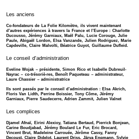
Les anciens
Co-fondateurs de La Folie Kilomètre, ils vivent maintenant
d’autres expériences à travers la France et l’Europe : Charlotte
Ducousso, Jérémy Garniaux, Maël Palu, Lucie Corouge, Julie
Paule, Abigaël Lordon, Elsa Vanzande, Julien Rodriguez, Marie
Capdeville, Claire Malvolti, Béatrice Guyot, Guillaume Dufleid.
Le conseil d’administration
Eveline Wojak – présidente, Simon Rico et Isabelle Dubreuil-
Nayrac – co-trésoriè-res, Benoît Paqueteau – administrateur,
Laure Chassier – administratrice
Ils sont passés par le conseil d’administration : Elsa Akrich,
Floris Van Lidth, Perrine Boissier, Tony Côme, Jérémy
Garniaux, Pierre Saudecerre, Adrien Zammit, Julien Valnet
Les complices
Djamel Afnaï, Eirini Alexioy, Tatiana Bertaud, Pierrick Bonjean,
Carine Boudjabad, Jérémy Boulard Le Fur, Eric Brocard,
Vincent Brut, Madeleine Carrouée, Jérôme Cassy, Fanny
Decoust, Claire Didelot, Laurent Driss, Järva Engmann, Sylvie